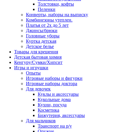
Толстовки, кофты
Пеленки
Конверты, наборы на выписку
Комбинезоны утеплен.
Платья от 2х до 5 лет
Джинсы/брюки
Головные уборы
Куртка детская
Детское белье
Товары для крещения
Детская бытовая химия
Кенгуру/Сумки/Хипсит
Игры и игрушки
Опыты
Игровые наборы и фигурки
Игровые наборы доктора
Для девочек
Куклы и аксессуары
Кукольные дома
Кухни, посуда
Косметика
Бижутерия, аксессуары
Для мальчиков
Транспорт на р/у
Оружие