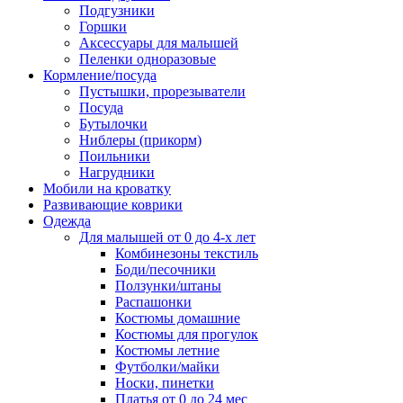
Подгузники
Горшки
Аксессуары для малышей
Пеленки одноразовые
Кормление/посуда
Пустышки, прорезыватели
Посуда
Бутылочки
Ниблеры (прикорм)
Поильники
Нагрудники
Мобили на кроватку
Развивающие коврики
Одежда
Для малышей от 0 до 4-х лет
Комбинезоны текстиль
Боди/песочники
Ползунки/штаны
Распашонки
Костюмы домашние
Костюмы для прогулок
Костюмы летние
Футболки/майки
Носки, пинетки
Платья от 0 до 24 мес