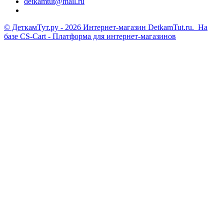
detkamtut@mail.ru
© ДеткамТут.ру - 2026 Интернет-магазин DetkamTut.ru. На
базе
CS-Cart - Платформа для интернет-магазинов