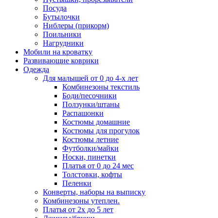
Посуда
Бутылочки
Ниблеры (прикорм)
Поильники
Нагрудники
Мобили на кроватку
Развивающие коврики
Одежда
Для малышей от 0 до 4-х лет
Комбинезоны текстиль
Боди/песочники
Ползунки/штаны
Распашонки
Костюмы домашние
Костюмы для прогулок
Костюмы летние
Футболки/майки
Носки, пинетки
Платья от 0 до 24 мес
Толстовки, кофты
Пеленки
Конверты, наборы на выписку
Комбинезоны утеплен.
Платья от 2х до 5 лет