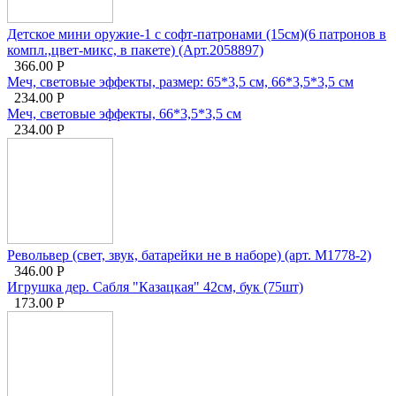
Детское мини оружие-1 с софт-патронами (15см)(6 патронов в
компл.,цвет-микс, в пакете) (Арт.2058897)
366.00
Р
Меч, световые эффекты, размер: 65*3,5 см, 66*3,5*3,5 см
234.00
Р
Меч, световые эффекты, 66*3,5*3,5 см
234.00
Р
Револьвер (свет, звук, батарейки не в наборе) (арт. M1778-2)
346.00
Р
Игрушка дер. Сабля "Казацкая" 42см, бук (75шт)
173.00
Р