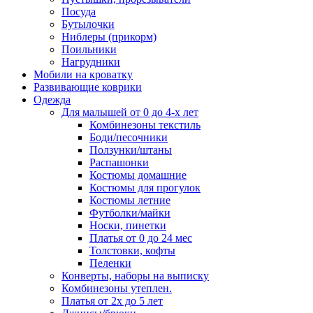
Посуда
Бутылочки
Ниблеры (прикорм)
Поильники
Нагрудники
Мобили на кроватку
Развивающие коврики
Одежда
Для малышей от 0 до 4-х лет
Комбинезоны текстиль
Боди/песочники
Ползунки/штаны
Распашонки
Костюмы домашние
Костюмы для прогулок
Костюмы летние
Футболки/майки
Носки, пинетки
Платья от 0 до 24 мес
Толстовки, кофты
Пеленки
Конверты, наборы на выписку
Комбинезоны утеплен.
Платья от 2х до 5 лет