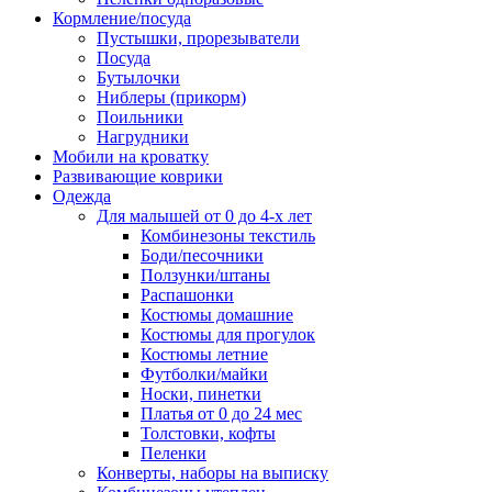
Кормление/посуда
Пустышки, прорезыватели
Посуда
Бутылочки
Ниблеры (прикорм)
Поильники
Нагрудники
Мобили на кроватку
Развивающие коврики
Одежда
Для малышей от 0 до 4-х лет
Комбинезоны текстиль
Боди/песочники
Ползунки/штаны
Распашонки
Костюмы домашние
Костюмы для прогулок
Костюмы летние
Футболки/майки
Носки, пинетки
Платья от 0 до 24 мес
Толстовки, кофты
Пеленки
Конверты, наборы на выписку