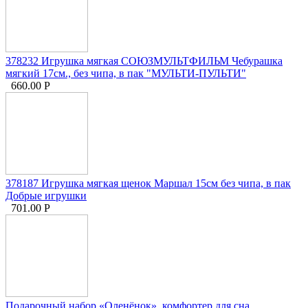
378232 Игрушка мягкая СОЮЗМУЛЬТФИЛЬМ Чебурашка
мягкий 17см., без чипа, в пак "МУЛЬТИ-ПУЛЬТИ"
660.00
Р
378187 Игрушка мягкая щенок Маршал 15см без чипа, в пак
Добрые игрушки
701.00
Р
Подарочный набор «Оленёнок», комфортер для сна,