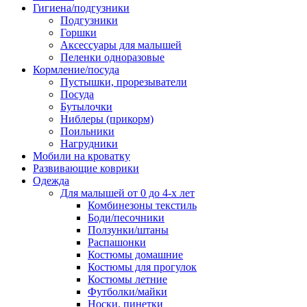
Гигиена/подгузники
Подгузники
Горшки
Аксессуары для малышей
Пеленки одноразовые
Кормление/посуда
Пустышки, прорезыватели
Посуда
Бутылочки
Ниблеры (прикорм)
Поильники
Нагрудники
Мобили на кроватку
Развивающие коврики
Одежда
Для малышей от 0 до 4-х лет
Комбинезоны текстиль
Боди/песочники
Ползунки/штаны
Распашонки
Костюмы домашние
Костюмы для прогулок
Костюмы летние
Футболки/майки
Носки, пинетки