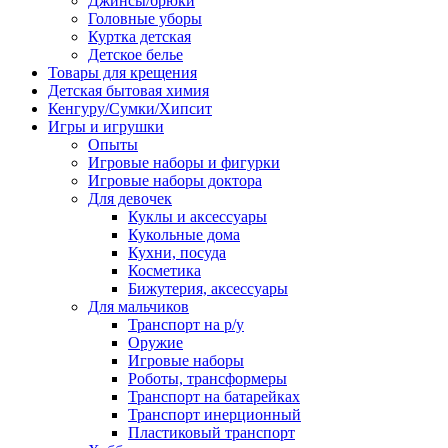
Джинсы/брюки
Головные уборы
Куртка детская
Детское белье
Товары для крещения
Детская бытовая химия
Кенгуру/Сумки/Хипсит
Игры и игрушки
Опыты
Игровые наборы и фигурки
Игровые наборы доктора
Для девочек
Куклы и аксессуары
Кукольные дома
Кухни, посуда
Косметика
Бижутерия, аксессуары
Для мальчиков
Транспорт на р/у
Оружие
Игровые наборы
Роботы, трансформеры
Транспорт на батарейках
Транспорт инерционный
Пластиковый транспорт