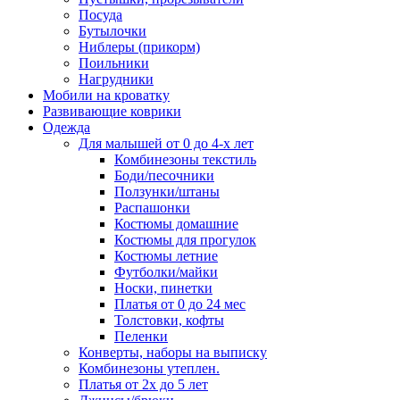
Посуда
Бутылочки
Ниблеры (прикорм)
Поильники
Нагрудники
Мобили на кроватку
Развивающие коврики
Одежда
Для малышей от 0 до 4-х лет
Комбинезоны текстиль
Боди/песочники
Ползунки/штаны
Распашонки
Костюмы домашние
Костюмы для прогулок
Костюмы летние
Футболки/майки
Носки, пинетки
Платья от 0 до 24 мес
Толстовки, кофты
Пеленки
Конверты, наборы на выписку
Комбинезоны утеплен.
Платья от 2х до 5 лет