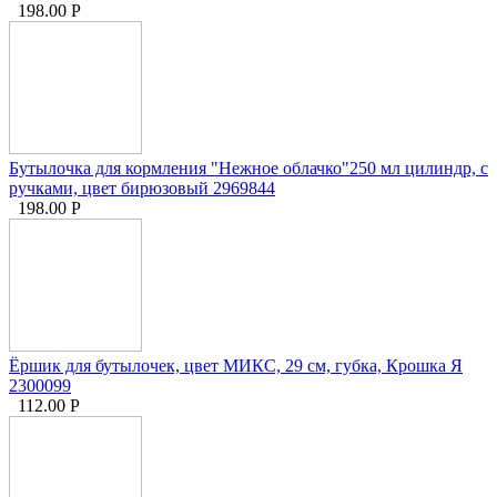
198.00
Р
Бутылочка для кормления "Нежное облачко"250 мл цилиндр, с
ручками, цвет бирюзовый 2969844
198.00
Р
Ёршик для бутылочек, цвет МИКС, 29 см, губка, Крошка Я
2300099
112.00
Р