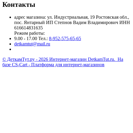
Контакты
адрес магазина: ул. Индустриальная, 19 Ростовская обл.,
пос. Янтарный ИП Степнов Вадим Владимирович ИНН
616614831635
Режим работы:
9.00 - 17.00 Тел.:
8-952-575-65-65
detkamtut@mail.ru
© ДеткамТут.ру - 2026 Интернет-магазин DetkamTut.ru. На
базе
CS-Cart - Платформа для интернет-магазинов