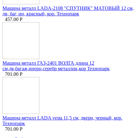
Машина металл LADA-2108 "СПУТНИК" МАТОВЫЙ 12 см,
дв, баг, ин, красный, кор. Технопарк
457.00
Р
Машина металл ГАЗ-2401 ВОЛГА длина 12
см,дв,багаж,инерц,серебр металлик,кор Технопарк
701.00
Р
Машина металл LADA vesta 11,5 см, двери, черный, кор.
Технопарк
701.00
Р