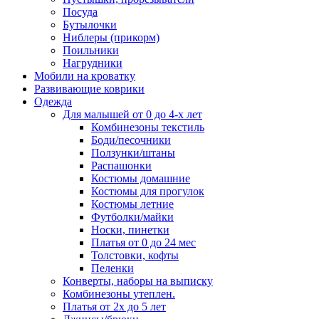
Посуда
Бутылочки
Ниблеры (прикорм)
Поильники
Нагрудники
Мобили на кроватку
Развивающие коврики
Одежда
Для малышей от 0 до 4-х лет
Комбинезоны текстиль
Боди/песочники
Ползунки/штаны
Распашонки
Костюмы домашние
Костюмы для прогулок
Костюмы летние
Футболки/майки
Носки, пинетки
Платья от 0 до 24 мес
Толстовки, кофты
Пеленки
Конверты, наборы на выписку
Комбинезоны утеплен.
Платья от 2х до 5 лет