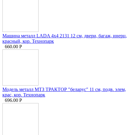
Машина металл LADA 4x4 2131 12 см, двери, багаж, инерц,
красный, кор. Технопарк
660.00
Р
Модель металл МТЗ ТРАКТОР "беларус" 11 см, подв. элем,
крас, кор. Технопарк
696.00
Р