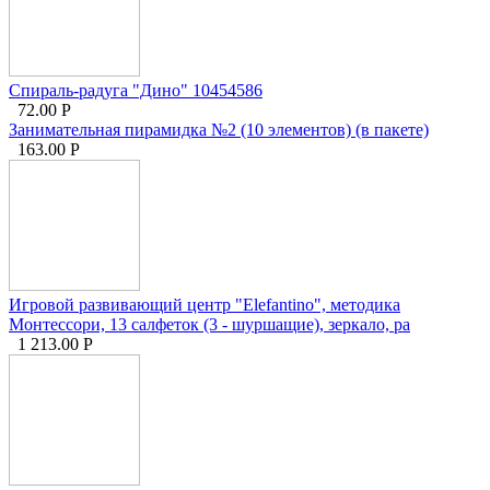
Спираль-радуга "Дино" 10454586
72.00
Р
Занимательная пирамидка №2 (10 элементов) (в пакете)
163.00
Р
Игровой развивающий центр "Elefantino", методика
Монтессори, 13 салфеток (3 - шуршащие), зеркало, ра
1 213.00
Р