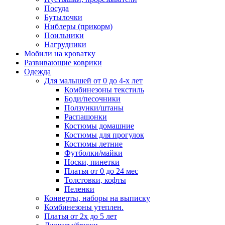
Посуда
Бутылочки
Ниблеры (прикорм)
Поильники
Нагрудники
Мобили на кроватку
Развивающие коврики
Одежда
Для малышей от 0 до 4-х лет
Комбинезоны текстиль
Боди/песочники
Ползунки/штаны
Распашонки
Костюмы домашние
Костюмы для прогулок
Костюмы летние
Футболки/майки
Носки, пинетки
Платья от 0 до 24 мес
Толстовки, кофты
Пеленки
Конверты, наборы на выписку
Комбинезоны утеплен.
Платья от 2х до 5 лет