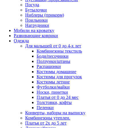
Посуда
Бутылочки
Ниблеры (прикорм)
Поильники
Нагрудники
Мобили на кроватку
Развивающие коврики
Одежда
Для малышей от 0 до 4-х лет
Комбинезоны текстиль
Боди/песочники
Ползунки/штаны
Распашонки
Костюмы домашние
Костюмы для прогулок
Костюмы летние
Футболки/майки
Носки, пинетки
Платья от 0 до 24 мес
Толстовки, кофты
Пеленки
Конверты, наборы на выписку
Комбинезоны утеплен.
Платья от 2х до 5 лет