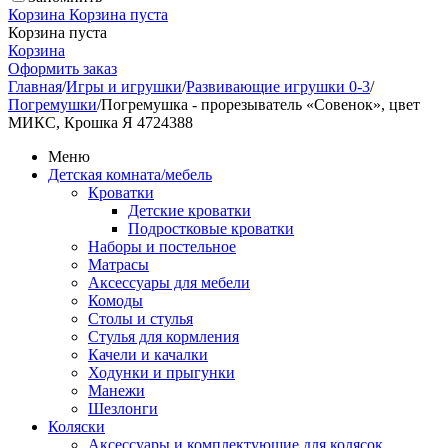
Корзина
Корзина пуста
Корзина пуста
Корзина
Оформить заказ
Главная
/
Игры и игрушки
/
Развивающие игрушки 0-3
/
Погремушки
/
Погремушка - прорезыватель «Совенок», цвет
МИКС, Крошка Я 4724388
Меню
Детская комната/мебель
Кроватки
Детские кроватки
Подростковые кроватки
Наборы и постельное
Матрасы
Аксессуары для мебели
Комоды
Столы и стулья
Стулья для кормления
Качели и качалки
Ходунки и прыгунки
Манежи
Шезлонги
Коляски
Аксессуары и комплектующие для колясок