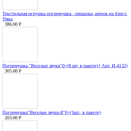
Текстильная игрушка погремушка - пищалка, щенок на блист.
Умка
386.00
Р
Погремушка "Веселые звуки"0+(8 шт, в пакете) ( Арт. И-4132)
305.00
Р
Погремушка"Веселые звуки-8"0+(3шт., в пакете)
203.00
Р