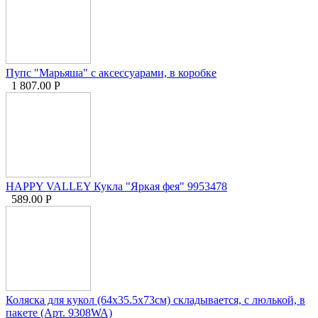
Пупс "Марьяша" с аксессуарами, в коробке
1 807.00
Р
HAPPY VALLEY Кукла "Яркая фея" 9953478
589.00
Р
Коляска для кукол (64х35.5х73см) складывается, с люлькой, в
пакете (Арт. 9308WA)