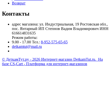
Возврат
Контакты
адрес магазина: ул. Индустриальная, 19 Ростовская обл.,
пос. Янтарный ИП Степнов Вадим Владимирович ИНН
616614831635
Режим работы:
9.00 - 17.00 Тел.:
8-952-575-65-65
detkamtut@mail.ru
© ДеткамТут.ру - 2026 Интернет-магазин DetkamTut.ru. На
базе
CS-Cart - Платформа для интернет-магазинов