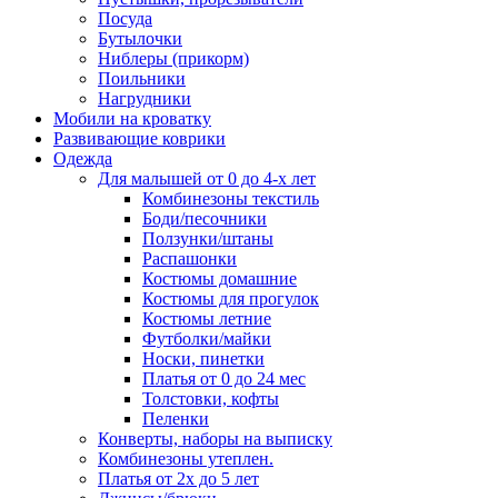
Посуда
Бутылочки
Ниблеры (прикорм)
Поильники
Нагрудники
Мобили на кроватку
Развивающие коврики
Одежда
Для малышей от 0 до 4-х лет
Комбинезоны текстиль
Боди/песочники
Ползунки/штаны
Распашонки
Костюмы домашние
Костюмы для прогулок
Костюмы летние
Футболки/майки
Носки, пинетки
Платья от 0 до 24 мес
Толстовки, кофты
Пеленки
Конверты, наборы на выписку
Комбинезоны утеплен.
Платья от 2х до 5 лет