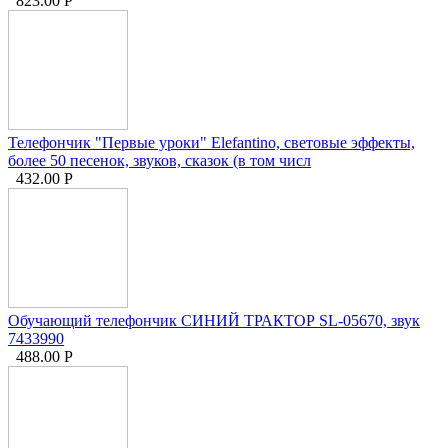
823.00
Р
Телефончик "Первые уроки" Elefantino, световые эффекты,
более 50 песенок, звуков, сказок (в том числ
432.00
Р
Обучающий телефончик СИНИЙ ТРАКТОР SL-05670, звук
7433990
488.00
Р