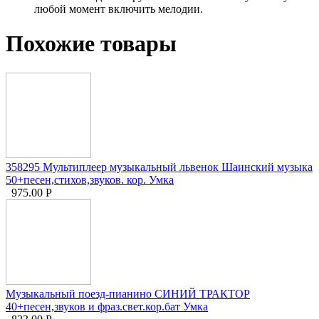
любой момент включить мелодии.
Похожие товары
358295 Мультиплеер музыкальный львенок Шаинский музыка
50+песен,стихов,звуков. кор. Умка
975.00
Р
Музыкальный поезд-пианино СИНИЙ ТРАКТОР
40+песен,звуков и фраз.свет.кор.бат Умка