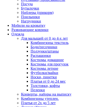
Посуда
Бутылочки
Ниблеры (прикорм)
Поильники
Нагрудники
Мобили на кроватку
Развивающие коврики
Одежда
Для малышей от 0 до 4-х лет
Комбинезоны текстиль
Боди/песочники
Ползунки/штаны
Распашонки
Костюмы домашние
Костюмы для прогулок
Костюмы летние
Футболки/майки
Носки, пинетки
Платья от 0 до 24 мес
Толстовки, кофты
Пеленки
Конверты, наборы на выписку
Комбинезоны утеплен.
Платья от 2х до 5 лет