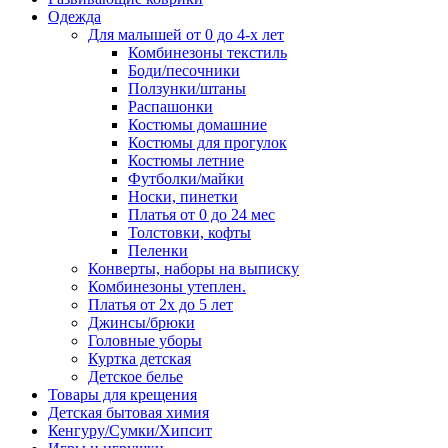
Одежда
Для малышей от 0 до 4-х лет
Комбинезоны текстиль
Боди/песочники
Ползунки/штаны
Распашонки
Костюмы домашние
Костюмы для прогулок
Костюмы летние
Футболки/майки
Носки, пинетки
Платья от 0 до 24 мес
Толстовки, кофты
Пеленки
Конверты, наборы на выписку
Комбинезоны утеплен.
Платья от 2х до 5 лет
Джинсы/брюки
Головные уборы
Куртка детская
Детское белье
Товары для крещения
Детская бытовая химия
Кенгуру/Сумки/Хипсит