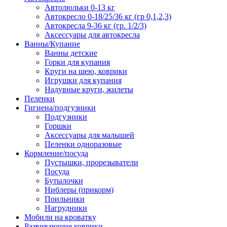
Автолюльки 0-13 кг
Автокресло 0-18/25/36 кг (гр 0,1,2,3)
Автокресла 9-36 кг (гр. 1/2/3)
Аксессуары для автокресла
Ванны/Купание
Ванны детские
Горки для купания
Круги на шею, коврики
Игрушки для купания
Надувные круги, жилеты
Пеленки
Гигиена/подгузники
Подгузники
Горшки
Аксессуары для малышей
Пеленки одноразовые
Кормление/посуда
Пустышки, прорезыватели
Посуда
Бутылочки
Ниблеры (прикорм)
Поильники
Нагрудники
Мобили на кроватку
Развивающие коврики