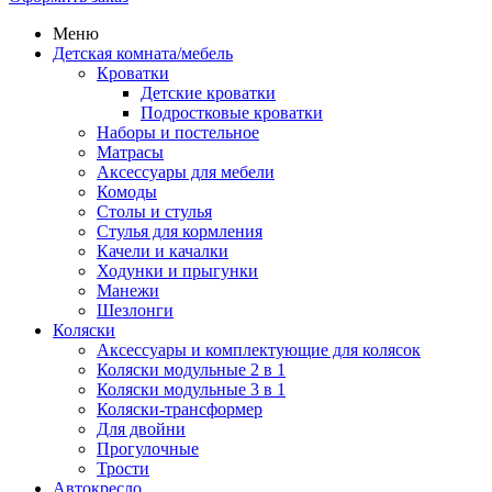
Меню
Детская комната/мебель
Кроватки
Детские кроватки
Подростковые кроватки
Наборы и постельное
Матрасы
Аксессуары для мебели
Комоды
Столы и стулья
Стулья для кормления
Качели и качалки
Ходунки и прыгунки
Манежи
Шезлонги
Коляски
Аксессуары и комплектующие для колясок
Коляски модульные 2 в 1
Коляски модульные 3 в 1
Коляски-трансформер
Для двойни
Прогулочные
Трости
Автокресло