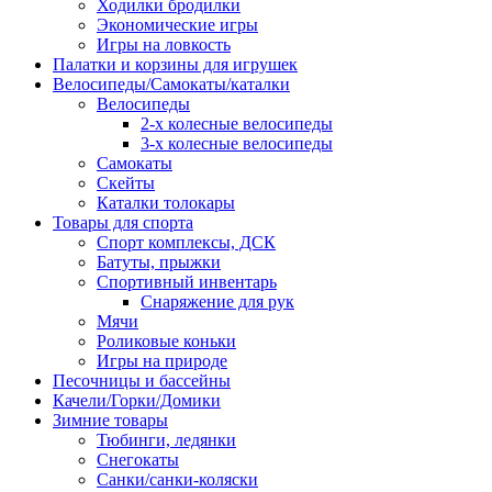
Ходилки бродилки
Экономические игры
Игры на ловкость
Палатки и корзины для игрушек
Велосипеды/Самокаты/каталки
Велосипеды
2-х колесные велосипеды
3-х колесные велосипеды
Самокаты
Скейты
Каталки толокары
Товары для спорта
Спорт комплексы, ДСК
Батуты, прыжки
Спортивный инвентарь
Снаряжение для рук
Мячи
Роликовые коньки
Игры на природе
Песочницы и бассейны
Качели/Горки/Домики
Зимние товары
Тюбинги, ледянки
Снегокаты
Санки/санки-коляски